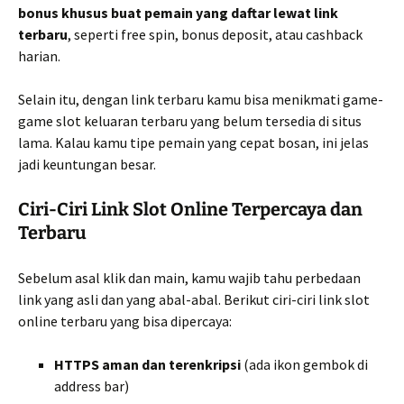
bonus khusus buat pemain yang daftar lewat link
terbaru
, seperti free spin, bonus deposit, atau cashback
harian.
Selain itu, dengan link terbaru kamu bisa menikmati game-
game slot keluaran terbaru yang belum tersedia di situs
lama. Kalau kamu tipe pemain yang cepat bosan, ini jelas
jadi keuntungan besar.
Ciri-Ciri Link Slot Online Terpercaya dan
Terbaru
Sebelum asal klik dan main, kamu wajib tahu perbedaan
link yang asli dan yang abal-abal. Berikut ciri-ciri link slot
online terbaru yang bisa dipercaya:
HTTPS aman dan terenkripsi
(ada ikon gembok di
address bar)