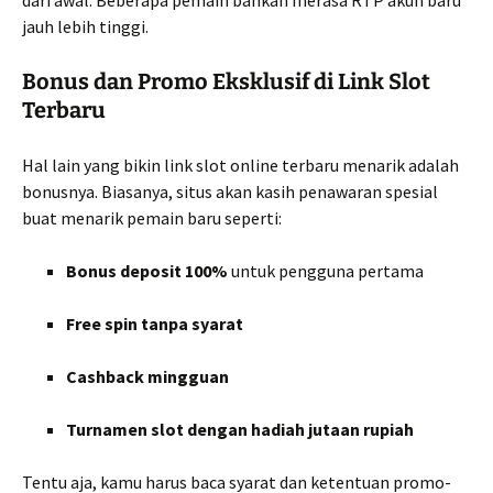
dari awal. Beberapa pemain bahkan merasa RTP akun baru
jauh lebih tinggi.
Bonus dan Promo Eksklusif di Link Slot
Terbaru
Hal lain yang bikin link slot online terbaru menarik adalah
bonusnya. Biasanya, situs akan kasih penawaran spesial
buat menarik pemain baru seperti:
Bonus deposit 100%
untuk pengguna pertama
Free spin tanpa syarat
Cashback mingguan
Turnamen slot dengan hadiah jutaan rupiah
Tentu aja, kamu harus baca syarat dan ketentuan promo-