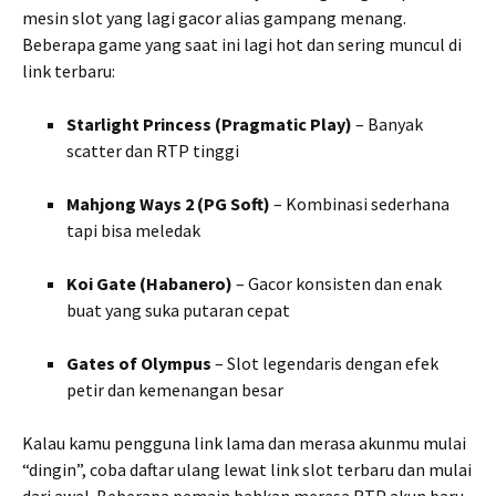
mesin slot yang lagi gacor alias gampang menang.
Beberapa game yang saat ini lagi hot dan sering muncul di
link terbaru:
Starlight Princess (Pragmatic Play)
– Banyak
scatter dan RTP tinggi
Mahjong Ways 2 (PG Soft)
– Kombinasi sederhana
tapi bisa meledak
Koi Gate (Habanero)
– Gacor konsisten dan enak
buat yang suka putaran cepat
Gates of Olympus
– Slot legendaris dengan efek
petir dan kemenangan besar
Kalau kamu pengguna link lama dan merasa akunmu mulai
“dingin”, coba daftar ulang lewat link slot terbaru dan mulai