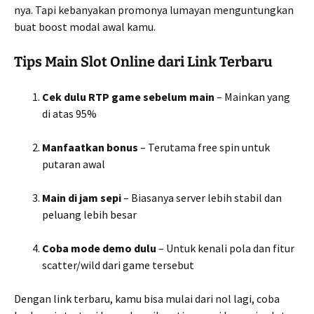
nya. Tapi kebanyakan promonya lumayan menguntungkan
buat boost modal awal kamu.
Tips Main Slot Online dari Link Terbaru
Cek dulu RTP game sebelum main
– Mainkan yang
di atas 95%
Manfaatkan bonus
– Terutama free spin untuk
putaran awal
Main di jam sepi
– Biasanya server lebih stabil dan
peluang lebih besar
Coba mode demo dulu
– Untuk kenali pola dan fitur
scatter/wild dari game tersebut
Dengan link terbaru, kamu bisa mulai dari nol lagi, coba