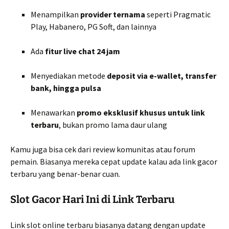
Menampilkan
provider ternama
seperti Pragmatic
Play, Habanero, PG Soft, dan lainnya
Ada
fitur live chat 24 jam
Menyediakan metode
deposit via e-wallet, transfer
bank, hingga pulsa
Menawarkan
promo eksklusif khusus untuk link
terbaru
, bukan promo lama daur ulang
Kamu juga bisa cek dari review komunitas atau forum
pemain. Biasanya mereka cepat update kalau ada link gacor
terbaru yang benar-benar cuan.
Slot Gacor Hari Ini di Link Terbaru
Link slot online terbaru biasanya datang dengan update