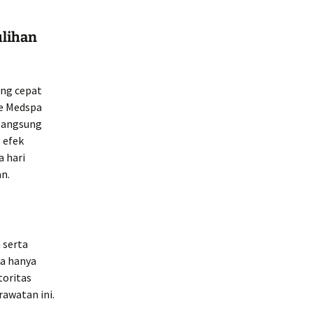
ulihan
ang cepat
ce Medspa
 langsung
 efek
 hari
n.
 serta
pa hanya
toritas
awatan ini.