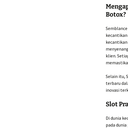
Mengap
Botox?
Semblance 
kecantikan 
kecantikan
menyenangk
klien. Set
memastikan
Selain itu
terbaru da
inovasi terk
Slot P
Di dunia k
pada dunia