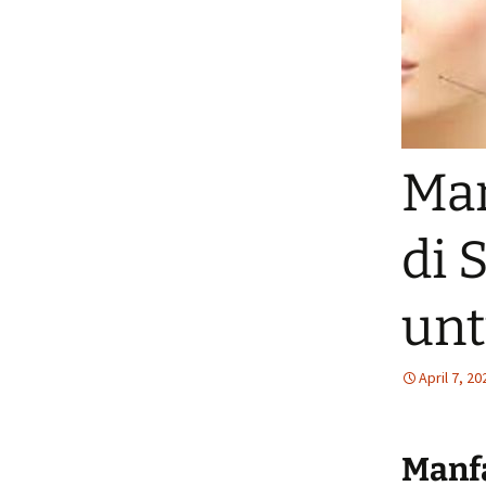
Man
di 
unt
April 7, 20
Manfa