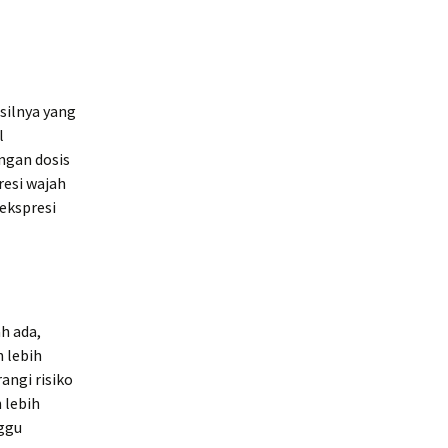
silnya yang
l
ngan dosis
resi wajah
ekspresi
h ada,
 lebih
angi risiko
 lebih
nggu