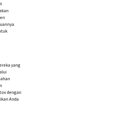
i
akan
ien
juannya.
ntuk
ereka yang
alui
gahan
an
tox dengan
rikan Anda