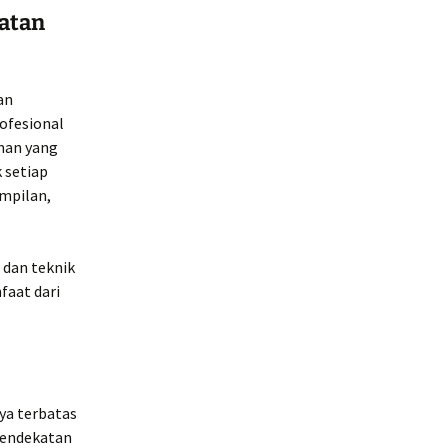
atan
an
rofesional
man yang
 setiap
ampilan,
 dan teknik
faat dari
nya terbatas
pendekatan