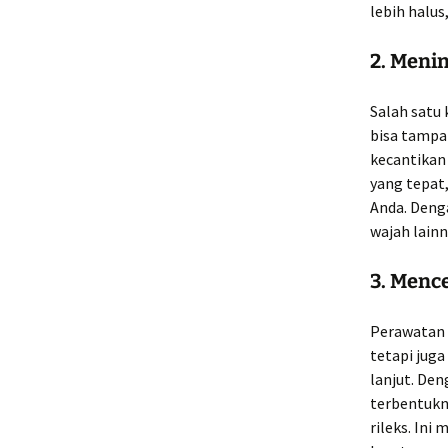
lebih halus
2. Meni
Salah satu
bisa tampa
kecantikan
yang tepat
Anda. Deng
wajah lainn
3. Menc
Perawatan 
tetapi jug
lanjut. De
terbentukny
rileks. In