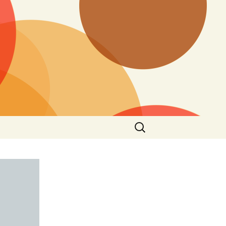
Cari
untuk: