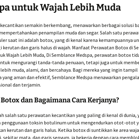
pa untuk Wajah Lebih Muda
kecantikan semakin berkembang, menawarkan berbagai solusi b
 mempertahankan penampilan muda dan segar. Salah satu perawa
uler saat ini adalah botox, yang di kenal karena kemampuannya u
 kerutan dan garis halus di wajah. Manfaat Perawatan Botox di 
uk Wajah Lebih Muda, Di Semblance Medspa, perawatan botox tid
untuk mengurangi tanda-tanda penuaan, tetapi juga untuk memb
lebih muda, alami, dan bercahaya. Bagi mereka yang ingin tampil
a yang aman dan efektif, Semblance Medspa menawarkan pengal
ional dan terjamin.
 Botox dan Bagaimana Cara Kerjanya?
h salah satu perawatan kecantikan yang paling di kenal di dunia,
 penggunaan toksin botulinum untuk mengendurkan otot-otot 
 kerutan dan garis halus. Ketika botox di suntikkan ke area waja
i, sekitar mata, dan garis senyum, ia bekerja dengan cara memblok