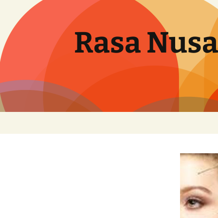
Langsung
ke
isi
Rasa Nusa