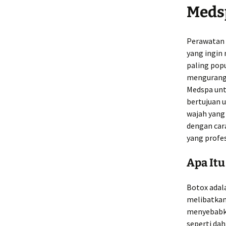
Meds
Perawatan 
yang ingin
paling pop
mengurangi
Medspa unt
bertujuan 
wajah yang 
dengan car
yang profes
Apa Itu
Botox adala
melibatkan
menyebabkan
seperti dah