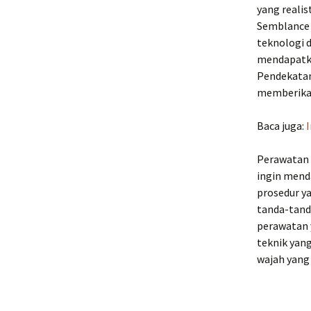
yang realis
Semblance
teknologi 
mendapatka
Pendekatan
memberikan
Baca juga:
I
Perawatan 
ingin mend
prosedur y
tanda-tanda
perawatan 
teknik yan
wajah yang 