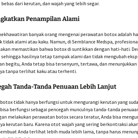
, bebas dari kerutan, dan wajah yang lebih segar.
ngkatkan Penampilan Alami
 kekhawatiran banyak orang mengenai perawatan botox adalah ha
k tidak alami atau kaku. Namun, di Semblance Medspa, profesiona
 akan memastikan bahwa botox di suntikkan dengan hati-hati. De
, sehingga hasilnya tetap tampak alami dan tidak mengubah eksp
an begitu, Anda tetap bisa tersenyum, tertawa, dan menunjukkan 
ya tanpa terlihat kaku atau terhenti.
egah Tanda-Tanda Penuaan Lebih Lanjut
botox tidak hanya berfungsi untuk mengurangi kerutan yang suda
a bisa berfungsi sebagai pencegah munculnya tanda-tanda penuaan
ngan melakukan perawatan botox secara teratur, Anda bisa mengur
a kerutan baru. Karena otot wajah yang sering berkontraksi akan
i membuat Anda terlihat lebih muda lebih lama, tanpa harus menu