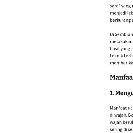
saraf yang
menjadi leb
berkurang 
Di Semblan
melakukan 
hasil yang
teknik ter
memberikan
Manfaa
1. Meng
Manfaat ut
di wajah. B
wajah berul
sering di s