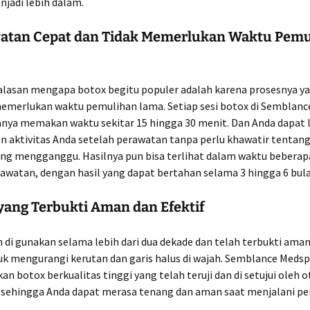
njadi lebih dalam.
watan Cepat dan Tidak Memerlukan Waktu Pem
 alasan mengapa botox begitu populer adalah karena prosesnya y
memerlukan waktu pemulihan lama. Setiap sesi botox di Semblan
anya memakan waktu sekitar 15 hingga 30 menit. Dan Anda dapat
n aktivitas Anda setelah perawatan tanpa perlu khawatir tentang
ng mengganggu. Hasilnya pun bisa terlihat dalam waktu beberapa
rawatan, dengan hasil yang dapat bertahan selama 3 hingga 6 bula
 yang Terbukti Aman dan Efektif
 di gunakan selama lebih dari dua dekade dan telah terbukti aman
tuk mengurangi kerutan dan garis halus di wajah. Semblance Meds
 botox berkualitas tinggi yang telah teruji dan di setujui oleh o
 sehingga Anda dapat merasa tenang dan aman saat menjalani per