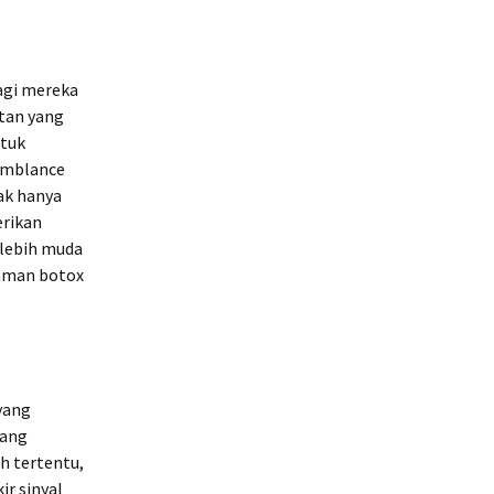
agi mereka
tan yang
ntuk
Semblance
ak hanya
erikan
 lebih muda
aman botox
 yang
yang
h tertentu,
ir sinyal