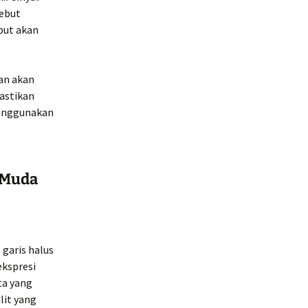
sebut
ebut akan
an akan
astikan
menggunakan
 Muda
garis halus
ekspresi
ta yang
lit yang