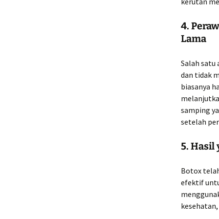
kerutan me
4. Pera
Lama
Salah satu
dan tidak 
biasanya h
melanjutka
samping ya
setelah pe
5. Hasil
Botox telah
efektif un
menggunakan
kesehatan,