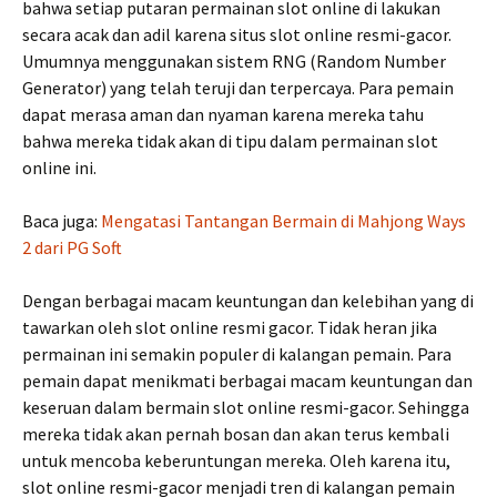
bahwa setiap putaran permainan slot online di lakukan
secara acak dan adil karena situs slot online resmi-gacor.
Umumnya menggunakan sistem RNG (Random Number
Generator) yang telah teruji dan terpercaya. Para pemain
dapat merasa aman dan nyaman karena mereka tahu
bahwa mereka tidak akan di tipu dalam permainan slot
online ini.
Baca juga:
Mengatasi Tantangan Bermain di Mahjong Ways
2 dari PG Soft
Dengan berbagai macam keuntungan dan kelebihan yang di
tawarkan oleh slot online resmi gacor. Tidak heran jika
permainan ini semakin populer di kalangan pemain. Para
pemain dapat menikmati berbagai macam keuntungan dan
keseruan dalam bermain slot online resmi-gacor. Sehingga
mereka tidak akan pernah bosan dan akan terus kembali
untuk mencoba keberuntungan mereka. Oleh karena itu,
slot online resmi-gacor menjadi tren di kalangan pemain