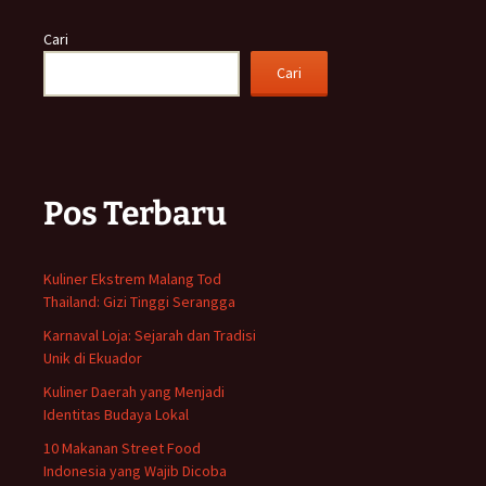
Cari
Cari
Pos Terbaru
Kuliner Ekstrem Malang Tod
Thailand: Gizi Tinggi Serangga
Karnaval Loja: Sejarah dan Tradisi
Unik di Ekuador
Kuliner Daerah yang Menjadi
Identitas Budaya Lokal
10 Makanan Street Food
Indonesia yang Wajib Dicoba