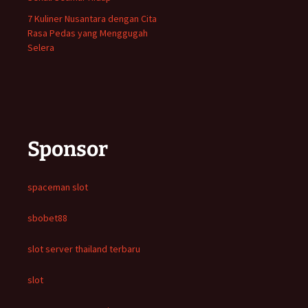
7 Kuliner Nusantara dengan Cita
Rasa Pedas yang Menggugah
Selera
Sponsor
spaceman slot
sbobet88
slot server thailand terbaru
slot