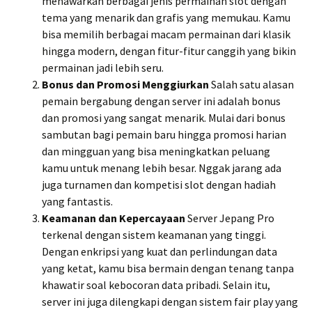
menawarkan berbagai jenis permainan slot dengan
tema yang menarik dan grafis yang memukau. Kamu
bisa memilih berbagai macam permainan dari klasik
hingga modern, dengan fitur-fitur canggih yang bikin
permainan jadi lebih seru.
Bonus dan Promosi Menggiurkan
Salah satu alasan
pemain bergabung dengan server ini adalah bonus
dan promosi yang sangat menarik. Mulai dari bonus
sambutan bagi pemain baru hingga promosi harian
dan mingguan yang bisa meningkatkan peluang
kamu untuk menang lebih besar. Nggak jarang ada
juga turnamen dan kompetisi slot dengan hadiah
yang fantastis.
Keamanan dan Kepercayaan
Server Jepang Pro
terkenal dengan sistem keamanan yang tinggi.
Dengan enkripsi yang kuat dan perlindungan data
yang ketat, kamu bisa bermain dengan tenang tanpa
khawatir soal kebocoran data pribadi. Selain itu,
server ini juga dilengkapi dengan sistem fair play yang