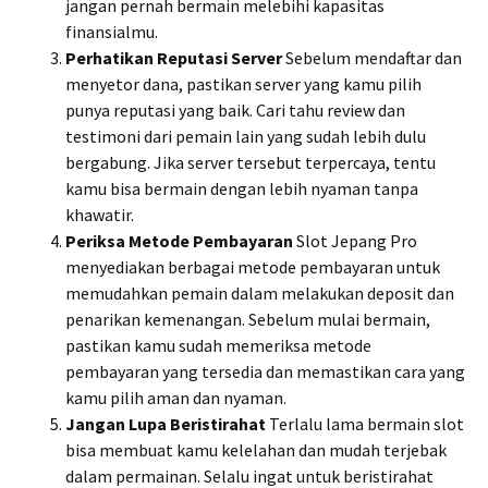
jangan pernah bermain melebihi kapasitas
finansialmu.
Perhatikan Reputasi Server
Sebelum mendaftar dan
menyetor dana, pastikan server yang kamu pilih
punya reputasi yang baik. Cari tahu review dan
testimoni dari pemain lain yang sudah lebih dulu
bergabung. Jika server tersebut terpercaya, tentu
kamu bisa bermain dengan lebih nyaman tanpa
khawatir.
Periksa Metode Pembayaran
Slot Jepang Pro
menyediakan berbagai metode pembayaran untuk
memudahkan pemain dalam melakukan deposit dan
penarikan kemenangan. Sebelum mulai bermain,
pastikan kamu sudah memeriksa metode
pembayaran yang tersedia dan memastikan cara yang
kamu pilih aman dan nyaman.
Jangan Lupa Beristirahat
Terlalu lama bermain slot
bisa membuat kamu kelelahan dan mudah terjebak
dalam permainan. Selalu ingat untuk beristirahat