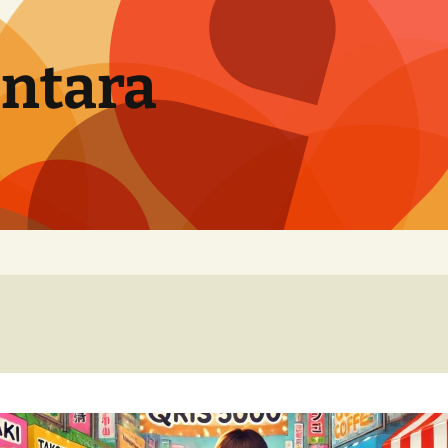
ntara