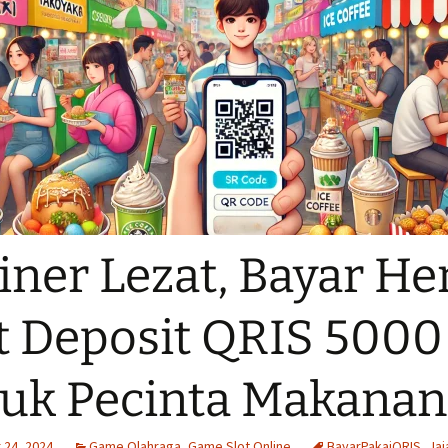
iner Lezat, Bayar H
t Deposit QRIS 5000
uk Pecinta Makanan
24, 2024
Game Olahraga
,
Game Slot Online
BayarPakaiQRIS
,
Jaj