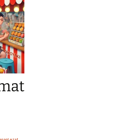
emat
ananLezat
,