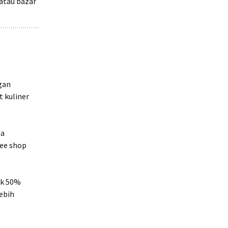
 atau bazar
gan
 kuliner
ma
fee shop
ck 50%
ebih