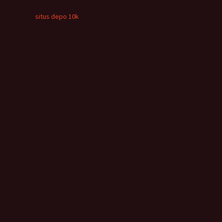
situs depo 10k