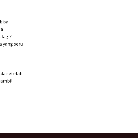
bisa
ga
 lagi?
a yang seru
da setelah
sambil