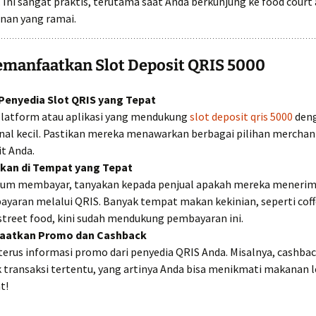
. Ini sangat praktis, terutama saat Anda berkunjung ke food court
nan yang ramai.
emanfaatkan Slot Deposit QRIS 5000
 Penyedia Slot QRIS yang Tepat
platform atau aplikasi yang mendukung
slot deposit qris 5000
den
al kecil. Pastikan mereka menawarkan berbagai pilihan merchant
it Anda.
kan di Tempat yang Tepat
lum membayar, tanyakan kepada penjual apakah mereka meneri
yaran melalui QRIS. Banyak tempat makan kekinian, seperti cof
street food, kini sudah mendukung pembayaran ini.
aatkan Promo dan Cashback
 terus informasi promo dari penyedia QRIS Anda. Misalnya, cashba
 transaksi tertentu, yang artinya Anda bisa menikmati makanan l
t!