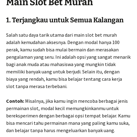
Main Slot Bet Murah
1. Terjangkau untuk Semua Kalangan
Salah satu daya tarik utama dari main slot bet murah
adalah kemudahan aksesnya. Dengan modal hanya 100
perak, kamu sudah bisa mulai bermain dan merasakan
pengalaman yang seru. Ini adalah opsi yang sangat menarik
bagi anak muda atau mahasiswa yang mungkin tidak
memiliki banyak uang untuk berjudi. Selain itu, dengan
biaya yang rendah, kamu bisa belajar tentang cara kerja
slot tanpa merasa terbebani.
Contoh:
Misalnya, jika kamu ingin mencoba berbagai jenis
permainan slot, modal kecil memungkinkanmu untuk
bereksperimen dengan berbagai opsi tempat belajar. Kamu
bisa mencari tahu permainan mana yang paling kamu suka,
dan belajar tanpa harus mengeluarkan banyak uang.