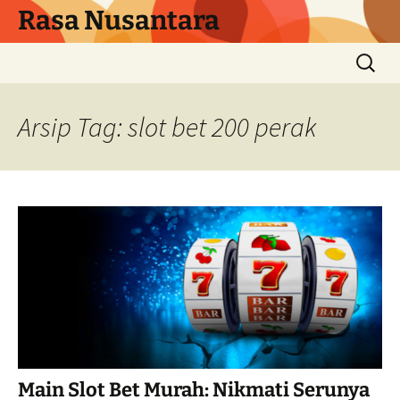
Langsung
Rasa Nusantara
ke
isi
Cari
untuk:
Arsip Tag: slot bet 200 perak
Main Slot Bet Murah: Nikmati Serunya