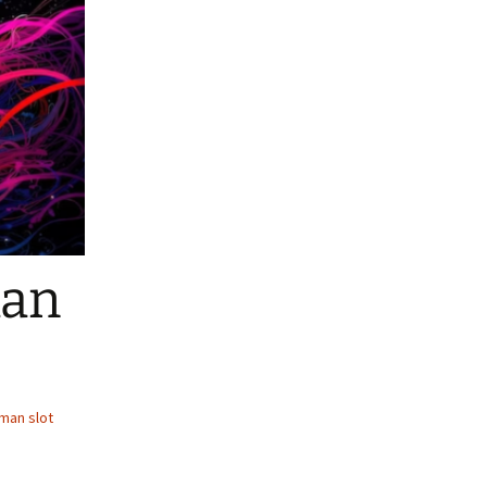
dan
man slot