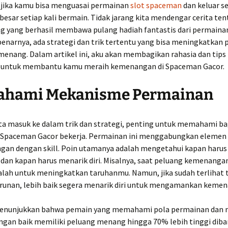
jika kamu bisa menguasai permainan
slot spaceman
dan keluar s
esar setiap kali bermain. Tidak jarang kita mendengar cerita te
g yang berhasil membawa pulang hadiah fantastis dari permainan 
enarnya, ada strategi dan trik tertentu yang bisa meningkatkan 
menang. Dalam artikel ini, aku akan membagikan rahasia dan tips 
 untuk membantu kamu meraih kemenangan di Spaceman Gacor.
hami Mekanisme Permainan
ta masuk ke dalam trik dan strategi, penting untuk memahami b
Spaceman Gacor bekerja. Permainan ini menggabungkan elemen
gan dengan skill. Poin utamanya adalah mengetahui kapan harus
r dan kapan harus menarik diri. Misalnya, saat peluang kemenanga
balah untuk meningkatkan taruhanmu. Namun, jika sudah terlihat 
runan, lebih baik segera menarik diri untuk mengamankan keme
menunjukkan bahwa pemain yang memahami pola permainan dan
engan baik memiliki peluang menang hingga 70% lebih tinggi dib