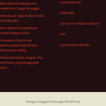
spaceman slot
uliner Ekstrem Malang Tod
hailand: Gizi Tinggi Serangga
sbobet88
arnaval Loja: Sejarah dan Tradisi
nik di Ekuador
slot server thailand terbaru
uliner Daerah yang Menjadi
dentitas Budaya Lokal
slot
0 Makanan Street Food
spaceman pragmatic
ndonesia yang Wajib Dicoba
ekali Seumur Hidup
 Kuliner Nusantara dengan Cita
asa Pedas yang Menggugah
elera
Dengan bangga bertenaga WordPress