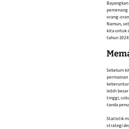
Bayangkan 
pemenang b
orang-oran
Namun, seb
kita untuk 
tahun 2024
Mema
Sebelum ki
permainan 
keberuntun
lebih besa
tinggi, co
tanda penu
Statistik 
strategi d