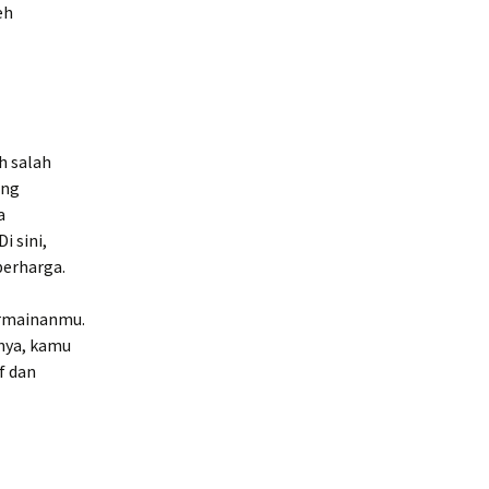
eh
h salah
ang
a
 sini,
berharga.
ermainanmu.
nya, kamu
f dan