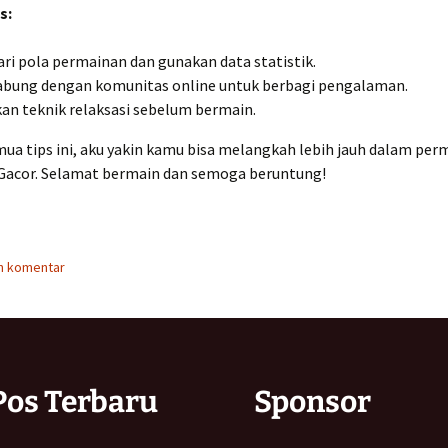
s:
ari pola permainan dan gunakan data statistik.
bung dengan komunitas online untuk berbagi pengalaman.
an teknik relaksasi sebelum bermain.
ua tips ini, aku yakin kamu bisa melangkah lebih jauh dalam per
acor. Selamat bermain dan semoga beruntung!
n komentar
Pos Terbaru
Sponsor