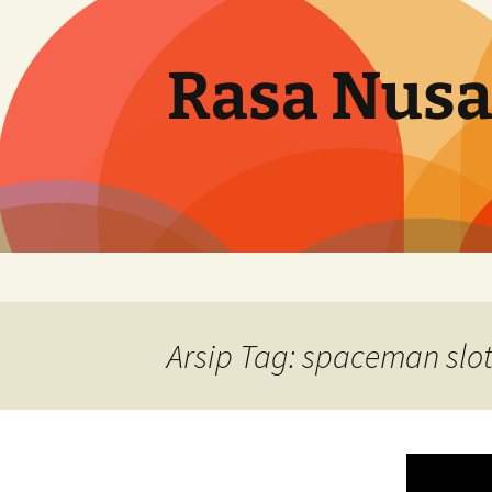
Langsung
ke
isi
Rasa Nusa
Arsip Tag: spaceman slo