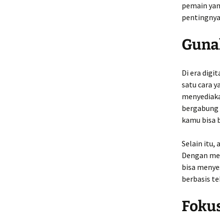
pemain yan
pentingny
Gunak
Di era digi
satu cara y
menyediaka
bergabung 
kamu bisa 
Selain itu
Dengan men
bisa menyes
berbasis te
Fokus