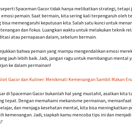
seperti Spaceman Gacor tidak hanya melibatkan strategi, tetapi 
 emosi pemain. Saat bermain, kita sering kali terpengaruh oleh t
g bisa memengaruhi keputusan kita. Salah satu kunci untuk mena
tenangan dan fokus. Luangkan waktu untuk melakukan teknik rel
ditasi atau pernapasan dalam, sebelum bermain.
njukkan bahwa pemain yang mampu mengendalikan emosi merek
ang jauh lebih baik. Jadi, jangan ragu untuk membangun mental 
rjun ke dalam permainan!
Slot Gacor dan Kuliner: Menikmati Kemenangan Sambil Makan En
ar di Spaceman Gacor bukanlah hal yang mustahil, asalkan kita t
yang tepat. Dengan memahami mekanisme permainan, memanfaa
belajar, dan menjaga kesehatan mental, kita bisa meningkatkan 
ih kemenangan. Jadi, siapkah kamu mencoba tips ini dan menjad
a?