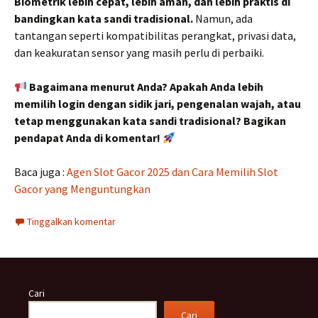
Biometrik lebih cepat, lebih aman, dan lebih praktis di
bandingkan kata sandi tradisional.
Namun, ada
tantangan seperti kompatibilitas perangkat, privasi data,
dan keakuratan sensor yang masih perlu di perbaiki.
Bagaimana menurut Anda? Apakah Anda lebih
memilih login dengan sidik jari, pengenalan wajah, atau
tetap menggunakan kata sandi tradisional? Bagikan
pendapat Anda di komentar!
Baca juga :
Agen Slot Gacor 2025 dan Cara Memilih Slot
Gacor yang Menguntungkan
Tinggalkan komentar
Cari
Cari