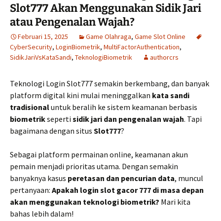
Slot777 Akan Menggunakan Sidik Jari
atau Pengenalan Wajah?
Februari 15, 2025
Game Olahraga
,
Game Slot Online
CyberSecurity
,
LoginBiometrik
,
MultiFactorAuthentication
,
SidikJariVsKataSandi
,
TeknologiBiometrik
authorcrs
Teknologi Login Slot777 semakin berkembang, dan banyak
platform digital kini mulai meninggalkan
kata sandi
tradisional
untuk beralih ke sistem keamanan berbasis
biometrik
seperti
sidik jari dan pengenalan wajah
. Tapi
bagaimana dengan situs
Slot777
?
Sebagai platform permainan online, keamanan akun
pemain menjadi prioritas utama. Dengan semakin
banyaknya kasus
peretasan dan pencurian data
, muncul
pertanyaan:
Apakah login
slot gacor 777
di masa depan
akan menggunakan teknologi biometrik?
Mari kita
bahas lebih dalam!