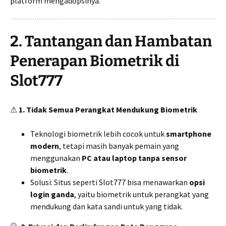
platform mengadopsinya.
2. Tantangan dan Hambatan
Penerapan Biometrik di
Slot777
⚠
1. Tidak Semua Perangkat Mendukung Biometrik
Teknologi biometrik lebih cocok untuk
smartphone
modern
, tetapi masih banyak pemain yang
menggunakan
PC atau laptop tanpa sensor
biometrik
.
Solusi: Situs seperti Slot777 bisa menawarkan
opsi
login ganda
, yaitu biometrik untuk perangkat yang
mendukung dan kata sandi untuk yang tidak.