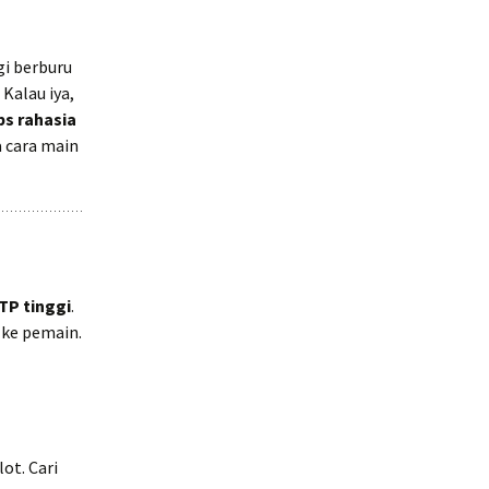
gi berburu
Kalau iya,
ips rahasia
 cara main
TP tinggi
.
 ke pemain.
ot. Cari