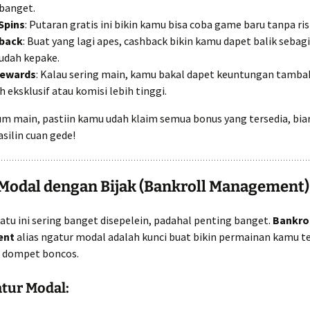
banget.
Spins
: Putaran gratis ini bikin kamu bisa coba game baru tanpa ris
back
: Buat yang lagi apes, cashback bikin kamu dapet balik seba
udah kepake.
Rewards
: Kalau sering main, kamu bakal dapet keuntungan tamba
h eksklusif atau komisi lebih tinggi.
lum main, pastiin kamu udah klaim semua bonus yang tersedia, bia
asilin cuan gede!
 Modal dengan Bijak (Bankroll Management)
atu ini sering banget disepelein, padahal penting banget.
Bankro
ent
alias ngatur modal adalah kunci buat bikin permainan kamu t
n dompet boncos.
atur Modal: