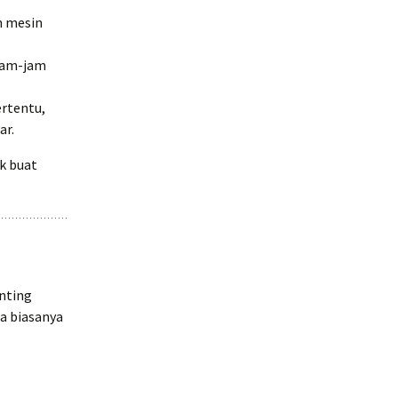
an mesin
 jam-jam
ertentu,
ar.
k buat
enting
a biasanya