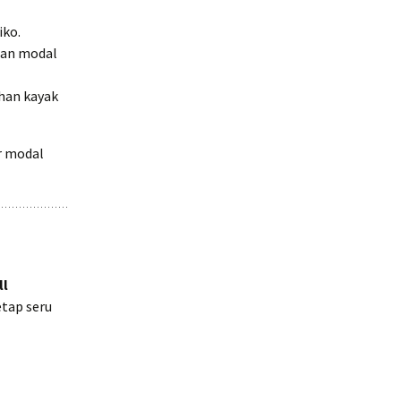
iko.
gian modal
han kayak
r modal
ll
etap seru