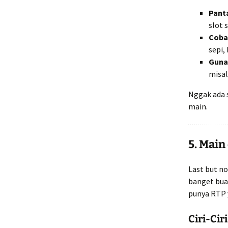
Pant
slot 
Coba
sepi,
Guna
misal
Nggak ada 
main.
5. Main
Last but no
banget bua
punya RTP y
Ciri-Cir