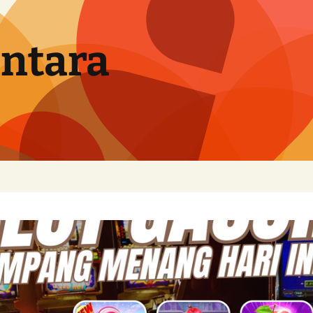
ntara