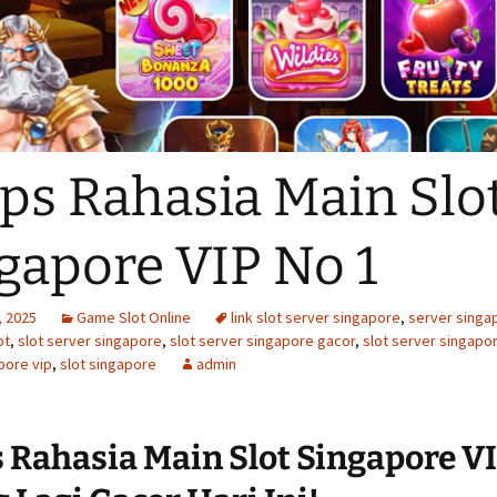
ips Rahasia Main Slo
gapore VIP No 1
, 2025
Game Slot Online
link slot server singapore
,
server singa
ot
,
slot server singapore
,
slot server singapore gacor
,
slot server singapo
pore vip
,
slot singapore
admin
s Rahasia Main Slot Singapore V