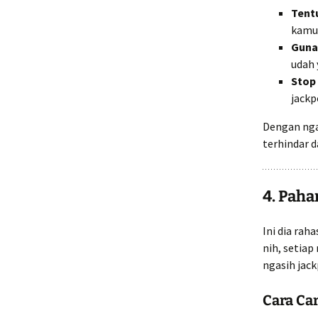
Tent
kamu 
Guna
udah 
Stop
jackp
Dengan nga
terhindar d
4. Paha
Ini dia rah
nih, setiap
ngasih jack
Cara Car