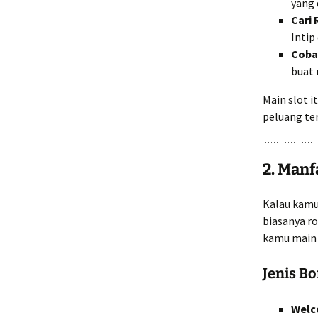
yang 
Cari
Intip
Coba
buat 
Main slot i
peluang te
2. Man
Kalau kamu
biasanya ro
kamu main 
Jenis Bo
Welc