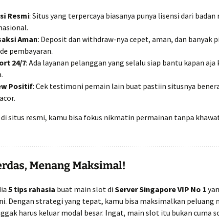
si Resmi
: Situs yang terpercaya biasanya punya lisensi dari badan r
nasional.
saksi Aman
: Deposit dan withdraw-nya cepet, aman, dan banyak p
de pembayaran.
rt 24/7
: Ada layanan pelanggan yang selalu siap bantu kapan aja
.
w Positif
: Cek testimoni pemain lain buat pastiin situsnya bene
acor.
di situs resmi, kamu bisa fokus nikmatin permainan tanpa khawat
erdas, Menang Maksimal!
dia
5 tips rahasia
buat main slot di
Server Singapore VIP No 1
yan
 ini. Dengan strategi yang tepat, kamu bisa maksimalkan peluang
gak harus keluar modal besar. Ingat, main slot itu bukan cuma so