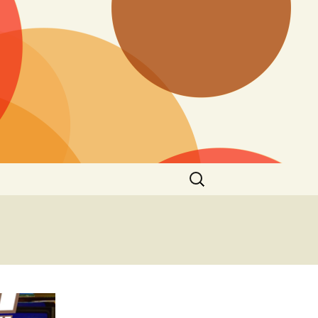
Cari
untuk: