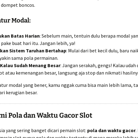
n dompet boncos.
atur Modal:
ukan Batas Harian
: Sebelum main, tentuin dulu berapa modal yan
pake buat hari itu. Jangan lebih, ya!
kan Sistem Taruhan Bertahap
: Mulai dari bet kecil dulu, baru nai
yakin sama pola permainan.
 Kalau Sudah Menang Besar
: Jangan serakah, gengs! Kalau udah
ot atau kemenangan besar, langsung aja stop dan nikmati hasilny
tur modal yang bener, kamu nggak cuma bisa main lebih lama, ta
ari kerugian besar.
mi Pola dan Waktu Gacor Slot
asia yang sering banget dicari pemain slot:
pola dan waktu gacor
.
 mesin slot punya pola dan waktu tertentu di mana mereka lebih s