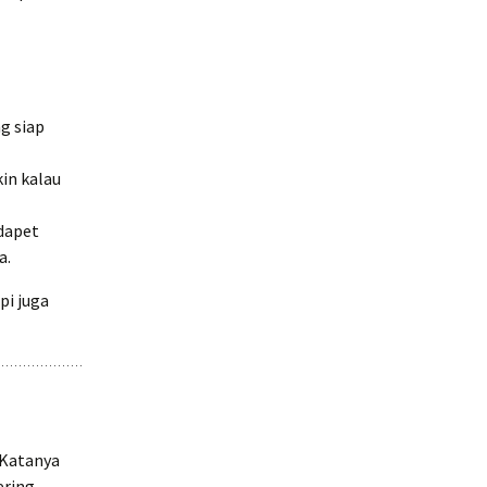
g siap
kin kalau
 dapet
a.
pi juga
 Katanya
ering