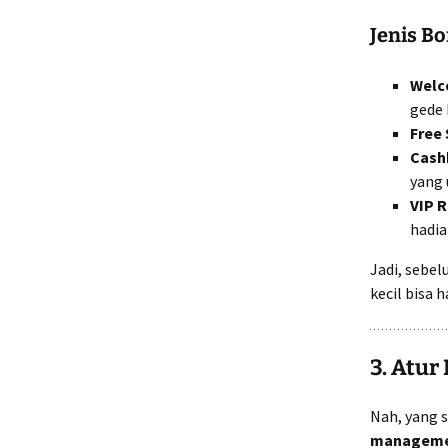
Jenis Bo
Welc
gede 
Free 
Cash
yang 
VIP 
hadia
Jadi, sebe
kecil bisa h
3. Atur
Nah, yang s
managem