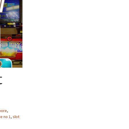
t
pore
,
re no 1
,
slot