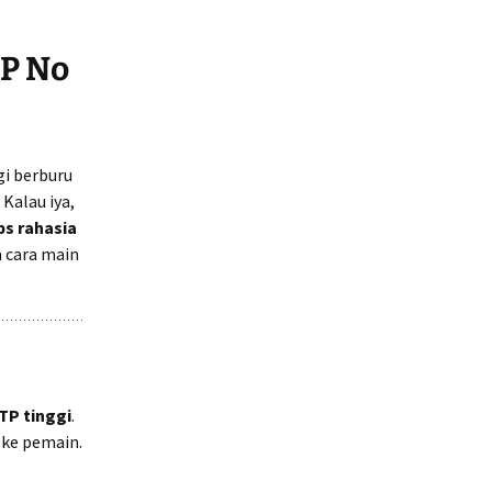
IP No
gi berburu
Kalau iya,
ips rahasia
 cara main
TP tinggi
.
 ke pemain.