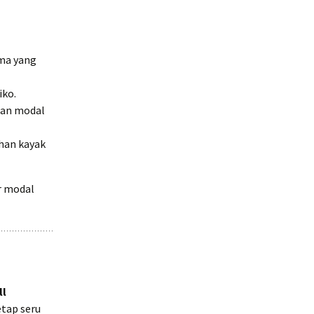
ama yang
iko.
gian modal
han kayak
r modal
ll
etap seru