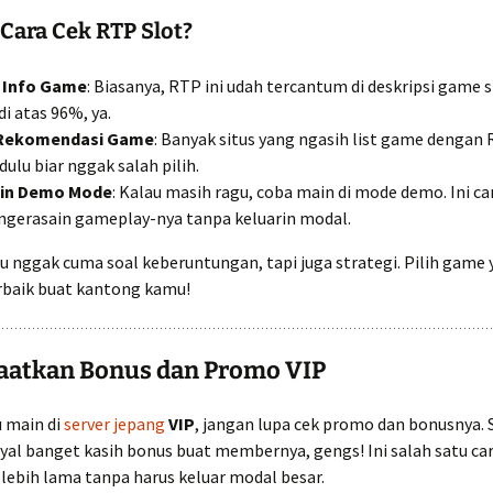
Cara Cek RTP Slot?
t Info Game
: Biasanya, RTP ini udah tercantum di deskripsi game sl
di atas 96%, ya.
 Rekomendasi Game
: Banyak situs yang ngasih list game dengan 
 dulu biar nggak salah pilih.
in Demo Mode
: Kalau masih ragu, coba main di mode demo. Ini c
ngerasain gameplay-nya tanpa keluarin modal.
tu nggak cuma soal keberuntungan, tapi juga strategi. Pilih game
rbaik buat kantong kamu!
faatkan Bonus dan Promo VIP
 main di
server jepang
VIP
, jangan lupa cek promo dan bonusnya. 
yal banget kasih bonus buat membernya, gengs! Ini salah satu ca
lebih lama tanpa harus keluar modal besar.