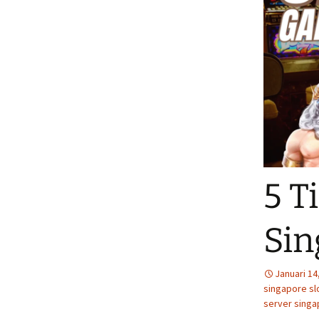
5 T
Sin
Januari 14
singapore sl
server singa