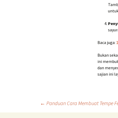
Tamba
untu
Peny
sayur
Baca juga:
Bukan seka
ini membuk
dan menyen
sajian ini 
Navigasi
←
Panduan Cara Membuat Tempe Fer