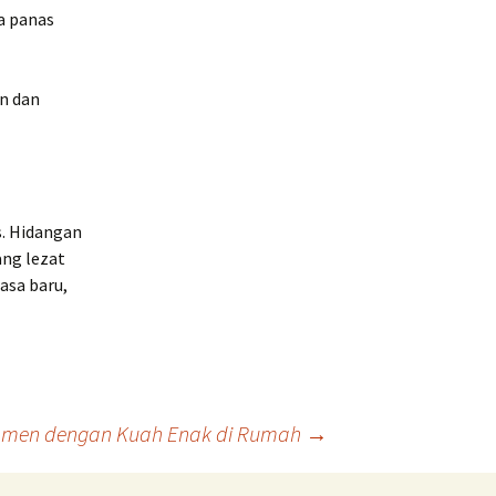
a panas
an dan
s. Hidangan
ang lezat
asa baru,
amen dengan Kuah Enak di Rumah
→