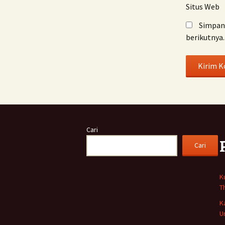
Situs Web
Simpan 
berikutnya.
Cari
Cari
K
T
K
U