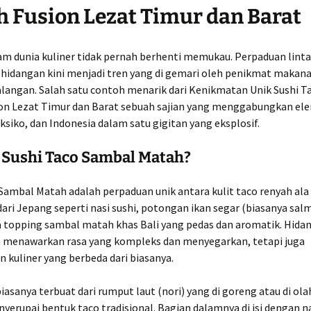
 Fusion Lezat Timur dan Barat
lam dunia kuliner tidak pernah berhenti memukau. Perpaduan lint
 hidangan kini menjadi tren yang di gemari oleh penikmat makana
alangan. Salah satu contoh menarik dari Kenikmatan Unik Sushi 
on Lezat Timur dan Barat sebuah sajian yang menggabungkan el
siko, dan Indonesia dalam satu gigitan yang eksplosif.
 Sushi Taco Sambal Matah?
Sambal Matah adalah perpaduan unik antara kulit taco renyah ala
 dari Jepang seperti nasi sushi, potongan ikan segar (biasanya sa
a topping sambal matah khas Bali yang pedas dan aromatik. Hidan
a menawarkan rasa yang kompleks dan menyegarkan, tetapi juga
 kuliner yang berbeda dari biasanya.
biasanya terbuat dari rumput laut (nori) yang di goreng atau di ol
yerupai bentuk taco tradisional. Bagian dalamnya di isi dengan na