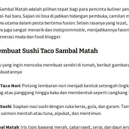
Sambal Matah adalah pilihan tepat bagi para pencinta kuliner ya
-hal baru. Sajian ini bisa di jadikan hidangan pembuka, camilan 
u utama dalam pesta bertema fusion. Selain rasanya yang lezat,
a juga sangat menarik dan
instagrammable
, menjadikannya favori
enerasi muda dan food blogger.
embuat Sushi Taco Sambal Matah
 yang ingin mencoba membuat sendiri di rumah, berikut gambar
buatannya:
 Taco Nori
: Potong lembaran nori menjadi bentuk setengah lingk
g atau panggang hingga kaku dan membentuk seperti cangkang 
 Sushi
: Siapkan nasi sushi dengan cuka beras, gula, dan garam. T
n salmon mentah atau tuna, alpukat, dan mentimun.
al Matah
: Iris tipis bawang merah, cabai rawit, serai, dan daun jer