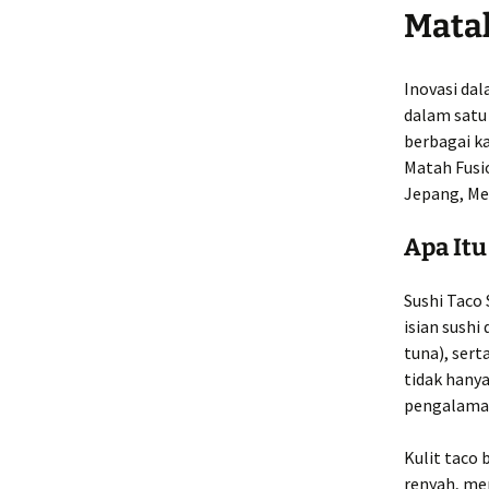
Matah
Inovasi da
dalam satu
berbagai k
Matah Fusi
Jepang, Mek
Apa Itu
Sushi Taco 
isian sushi
tuna), sert
tidak hany
pengalaman
Kulit taco 
renyah, men