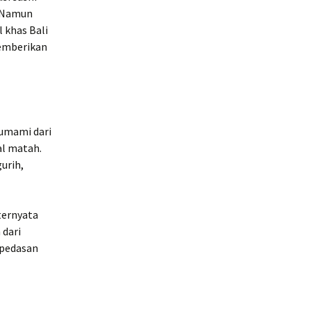
. Namun
 khas Bali
memberikan
 umami dari
al matah.
urih,
ternyata
 dari
epedasan