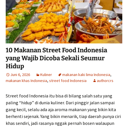
10 Makanan Street Food Indonesia
yang Wajib Dicoba Sekali Seumur
Hidup
Juni 6, 2026
Kuliner
makanan kaki lima Indonesia
,
makanan khas Indonesia
,
street food Indonesia
authorcrs
Street food Indonesia itu bisa di bilang salah satu yang
paling “hidup” di dunia kuliner. Dari pinggir jalan sampai
gang kecil, selalu ada aja aroma makanan yang bikin kita
berhenti sejenak. Yang bikin menarik, tiap daerah punya ciri
khas sendiri, jadi rasanya nggak pernah bosen walaupun