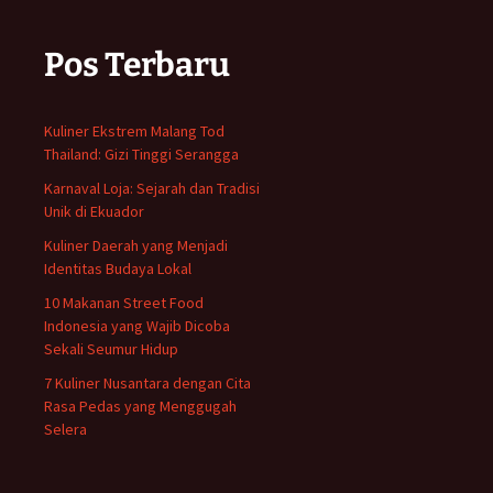
Pos Terbaru
Kuliner Ekstrem Malang Tod
Thailand: Gizi Tinggi Serangga
Karnaval Loja: Sejarah dan Tradisi
Unik di Ekuador
Kuliner Daerah yang Menjadi
Identitas Budaya Lokal
10 Makanan Street Food
Indonesia yang Wajib Dicoba
Sekali Seumur Hidup
7 Kuliner Nusantara dengan Cita
Rasa Pedas yang Menggugah
Selera