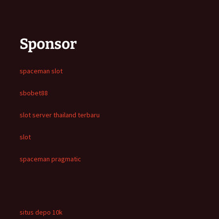
Sponsor
spaceman slot
sbobet88
slot server thailand terbaru
slot
spaceman pragmatic
situs depo 10k