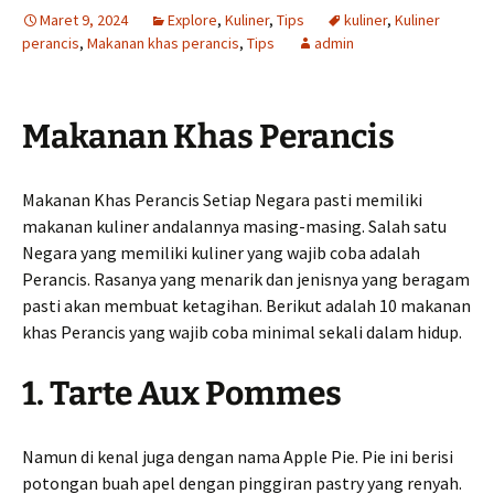
Maret 9, 2024
Explore
,
Kuliner
,
Tips
kuliner
,
Kuliner
perancis
,
Makanan khas perancis
,
Tips
admin
Makanan Khas Perancis
Makanan Khas Perancis Setiap Negara pasti memiliki
makanan kuliner andalannya masing-masing. Salah satu
Negara yang memiliki kuliner yang wajib coba adalah
Perancis. Rasanya yang menarik dan jenisnya yang beragam
pasti akan membuat ketagihan. Berikut adalah 10 makanan
khas Perancis yang wajib coba minimal sekali dalam hidup.
1. Tarte Aux Pommes
Namun di kenal juga dengan nama Apple Pie. Pie ini berisi
potongan buah apel dengan pinggiran pastry yang renyah.