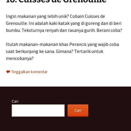
Ingin makanan yang lebih unik? Cobain Cuisses de
Grenouille. Ini adalah kaki katak yang di goreng dan di beri
bumbu. Teksturnya renyah dan rasanya gurih. Berani coba?
Itulah makanan-makanan khas Perancis yang wajib coba
saat berkunjung ke sana. Gimana? Tertarik untuk
mencobanya?
Tinggalkan komentar
Cari
Cari