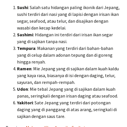
Sushi
: Salah satu hidangan paling ikonik dari Jepang,
sushi terdiri dari nasi yang di lapisi dengan irisan ikan
segar, seafood, atau telur, dan disajikan dengan
wasabi dan kecap kedelai.
Sashimi
: Hidangan ini terdiri dari irisan ikan segar
yang di sajikan tanpa nasi.
Tempura
: Makanan yang terdiri dari bahan-bahan
yang di celup dalam adonan tepung dan di goreng
hingga renyah.
Ramen
: Mie Jepang yang di sajikan dalam kuah kaldu
yang kaya rasa, biasanya di isi dengan daging, telur,
sayuran, dan rempah-rempah.
Udon
: Mie tebal Jepang yang di sajikan dalam kuah
panas, seringkali dengan irisan daging atau seafood.
Yakitori
: Sate Jepang yang terdiri dari potongan
daging yang di panggang di atas arang, seringkali di
sajikan dengan saus tare.