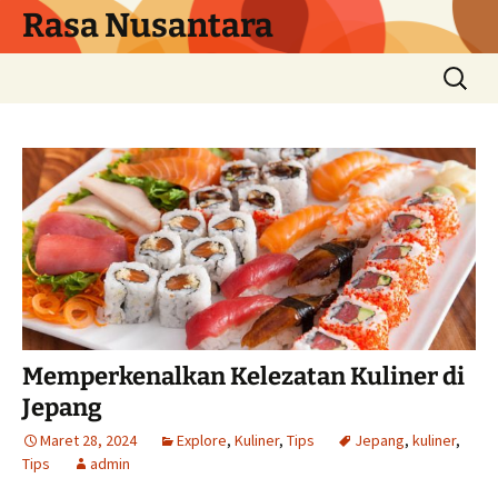
Langsung
Rasa Nusantara
ke
isi
Cari
untuk:
Memperkenalkan Kelezatan Kuliner di
Jepang
Maret 28, 2024
Explore
,
Kuliner
,
Tips
Jepang
,
kuliner
,
Tips
admin