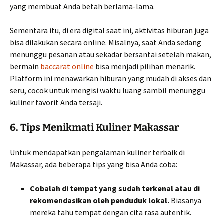
yang membuat Anda betah berlama-lama.
Sementara itu, di era digital saat ini, aktivitas hiburan juga
bisa dilakukan secara online. Misalnya, saat Anda sedang
menunggu pesanan atau sekadar bersantai setelah makan,
bermain
baccarat online
bisa menjadi pilihan menarik.
Platform ini menawarkan hiburan yang mudah di akses dan
seru, cocok untuk mengisi waktu luang sambil menunggu
kuliner favorit Anda tersaji.
6. Tips Menikmati Kuliner Makassar
Untuk mendapatkan pengalaman kuliner terbaik di
Makassar, ada beberapa tips yang bisa Anda coba:
Cobalah di tempat yang sudah terkenal atau di
rekomendasikan oleh penduduk lokal.
Biasanya
mereka tahu tempat dengan cita rasa autentik.