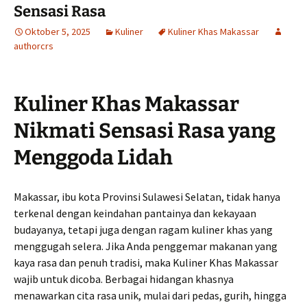
Sensasi Rasa
Oktober 5, 2025
Kuliner
Kuliner Khas Makassar
authorcrs
Kuliner Khas Makassar
Nikmati Sensasi Rasa yang
Menggoda Lidah
Makassar, ibu kota Provinsi Sulawesi Selatan, tidak hanya
terkenal dengan keindahan pantainya dan kekayaan
budayanya, tetapi juga dengan ragam kuliner khas yang
menggugah selera. Jika Anda penggemar makanan yang
kaya rasa dan penuh tradisi, maka Kuliner Khas Makassar
wajib untuk dicoba. Berbagai hidangan khasnya
menawarkan cita rasa unik, mulai dari pedas, gurih, hingga