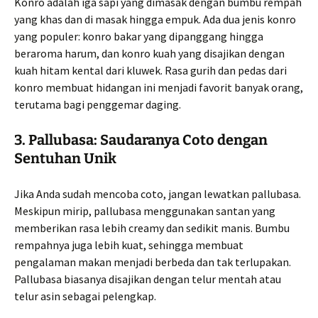
Konro adalah iga sapi yang dimasak dengan bumbu rempah
yang khas dan di masak hingga empuk. Ada dua jenis konro
yang populer: konro bakar yang dipanggang hingga
beraroma harum, dan konro kuah yang disajikan dengan
kuah hitam kental dari kluwek. Rasa gurih dan pedas dari
konro membuat hidangan ini menjadi favorit banyak orang,
terutama bagi penggemar daging.
3. Pallubasa: Saudaranya Coto dengan
Sentuhan Unik
Jika Anda sudah mencoba coto, jangan lewatkan pallubasa.
Meskipun mirip, pallubasa menggunakan santan yang
memberikan rasa lebih creamy dan sedikit manis. Bumbu
rempahnya juga lebih kuat, sehingga membuat
pengalaman makan menjadi berbeda dan tak terlupakan.
Pallubasa biasanya disajikan dengan telur mentah atau
telur asin sebagai pelengkap.