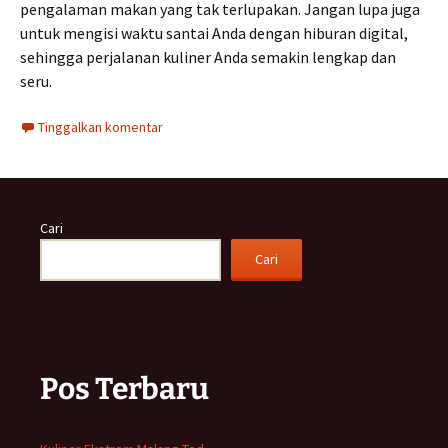
pengalaman makan yang tak terlupakan. Jangan lupa juga
untuk mengisi waktu santai Anda dengan hiburan digital,
sehingga perjalanan kuliner Anda semakin lengkap dan
seru.
Tinggalkan komentar
Cari
Cari
Pos Terbaru