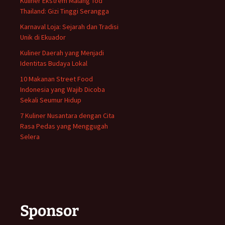
Kuliner Ekstrem Malang Tod
Thailand: Gizi Tinggi Serangga
Karnaval Loja: Sejarah dan Tradisi
Unik di Ekuador
Kuliner Daerah yang Menjadi
Identitas Budaya Lokal
10 Makanan Street Food
Indonesia yang Wajib Dicoba
Sekali Seumur Hidup
7 Kuliner Nusantara dengan Cita
Rasa Pedas yang Menggugah
Selera
Sponsor