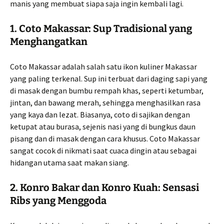
manis yang membuat siapa saja ingin kembali lagi.
1. Coto Makassar: Sup Tradisional yang
Menghangatkan
Coto Makassar adalah salah satu ikon kuliner Makassar
yang paling terkenal. Sup ini terbuat dari daging sapi yang
di masak dengan bumbu rempah khas, seperti ketumbar,
jintan, dan bawang merah, sehingga menghasilkan rasa
yang kaya dan lezat. Biasanya, coto di sajikan dengan
ketupat atau burasa, sejenis nasi yang di bungkus daun
pisang dan di masak dengan cara khusus. Coto Makassar
sangat cocok di nikmati saat cuaca dingin atau sebagai
hidangan utama saat makan siang.
2. Konro Bakar dan Konro Kuah: Sensasi
Ribs yang Menggoda