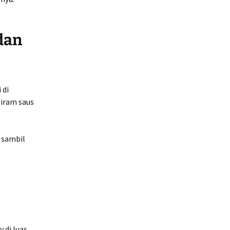
dan
 di
siram saus
 sambil
 di luar