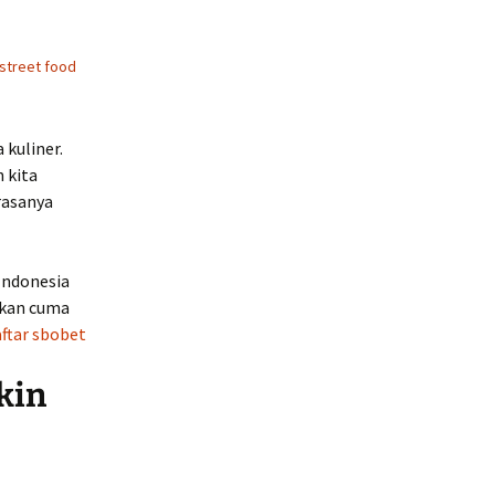
street food
 kuliner.
 kita
 rasanya
Indonesia
ukan cuma
aftar sbobet
ikin