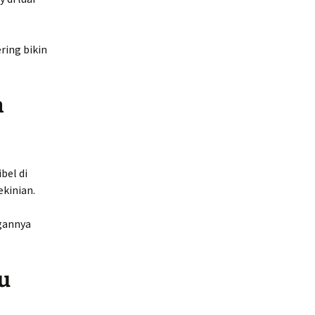
ring bikin
n
bel di
ekinian.
ngannya
lu