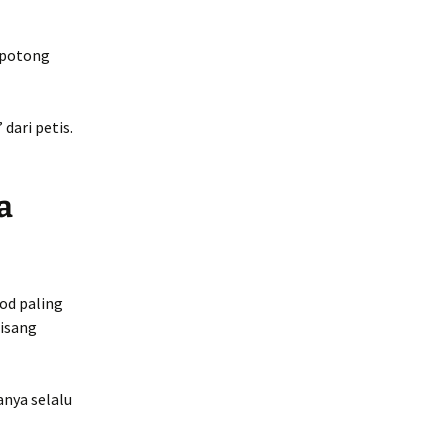
i potong
dari petis.
a
ood paling
pisang
anya selalu