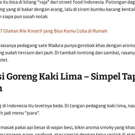
 itu bisa di bilang “raja” dari street food Indonesia. Potongan d
g yang di bakar dengan arang, lalu di siram bumbu kacang kental
n siapa pun susah nolak.
7 Olahan Mie Kreatif yang Bisa Kamu Coba di Rumah
 biasanya pedagang sate Madura punya gerobak khas dengan arom
ng sudah tercium dari jauh. Di tambah lontong dan sambal, rasany
let.
si Goreng Kaki Lima – Simpel Ta
h
 di Indonesia itu levelnya beda. Di tangan pedagang kaki lima, na
h jadi menu “juara”.
 masak pakai api besar di wajan besi, bikin aroma smoky yang kha
asi goreng ayam, seafood, atau spesial dengan telur ceplok di ata