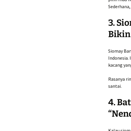
Sederhana, 
3. Si
Bikin
Siomay Ban
Indonesia. 
kacang yan
Rasanya ri
santai.
4. Ba
“Nen
Kalau sioma