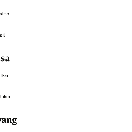
bakso
gil
asa
 Ikan
bikin
yang