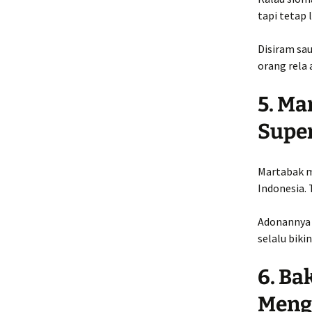
tapi tetap 
Disiram sau
orang rela 
5. Ma
Super
Martabak ma
Indonesia. 
Adonannya 
selalu bikin
6. Ba
Meng