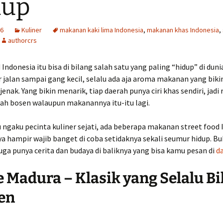
dup
26
Kuliner
makanan kaki lima Indonesia
,
makanan khas Indonesia
,
authorcrs
 Indonesia itu bisa di bilang salah satu yang paling “hidup” di dunia
r jalan sampai gang kecil, selalu ada aja aroma makanan yang bikin
jenak. Yang bikin menarik, tiap daerah punya ciri khas sendiri, jadi
ah bosen walaupun makanannya itu-itu lagi.
 ngaku pecinta kuliner sejati, ada beberapa makanan street food 
ya hampir wajib banget di coba setidaknya sekali seumur hidup. B
juga punya cerita dan budaya di baliknya yang bisa kamu pesan di
d
te Madura – Klasik yang Selalu B
en