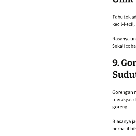
Tahu tek a
kecil-kecil
Rasanya uni
Sekali coba
9. Go
Sudu
Gorengan mu
merakyat di
goreng.
Biasanya ja
berhasil bi