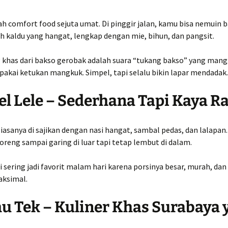
h comfort food sejuta umat. Di pinggir jalan, kamu bisa nemuin 
h kaldu yang hangat, lengkap dengan mie, bihun, dan pangsit.
g khas dari bakso gerobak adalah suara “tukang bakso” yang mang
pakai ketukan mangkuk. Simpel, tapi selalu bikin lapar mendadak.
cel Lele – Sederhana Tapi Kaya R
biasanya di sajikan dengan nasi hangat, sambal pedas, dan lalapan.
goreng sampai garing di luar tapi tetap lembut di dalam.
 sering jadi favorit malam hari karena porsinya besar, murah, dan 
ksimal.
hu Tek – Kuliner Khas Surabaya 