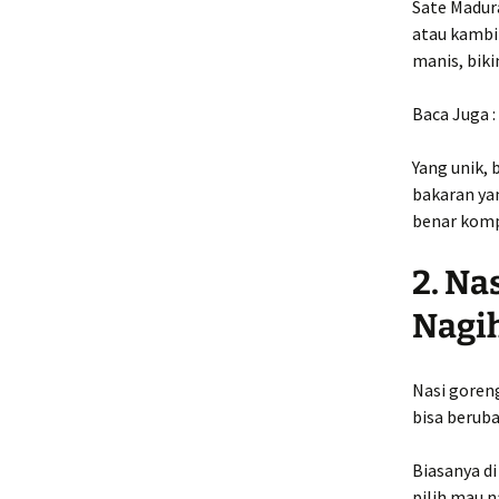
Sate Madura
atau kambin
manis, biki
Baca Juga :
Yang unik,
bakaran ya
benar komp
2. Na
Nagi
Nasi goreng
bisa beruba
Biasanya di
pilih mau n