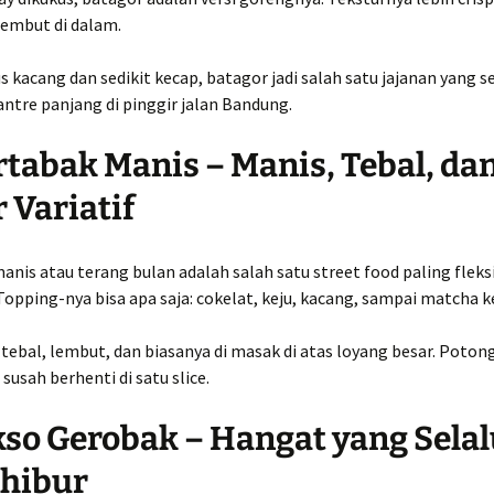
lembut di dalam.
s kacang dan sedikit kecap, batagor jadi salah satu jajanan yang se
antre panjang di pinggir jalan Bandung.
rtabak Manis – Manis, Tebal, da
 Variatif
nis atau terang bulan adalah salah satu street food paling fleksi
Topping-nya bisa apa saja: cokelat, keju, kacang, sampai matcha k
tebal, lembut, dan biasanya di masak di atas loyang besar. Poto
 susah berhenti di satu slice.
kso Gerobak – Hangat yang Sela
hibur