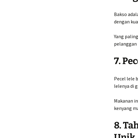
Bakso adala
dengan kua
Yang palin
pelanggan 
7. Pe
Pecel lele 
lelenya di 
Makanan ini
kenyang ma
8. Ta
Unik