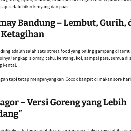
tapi selalu bikin kenyang dan puas.
omay Bandung – Lembut, Gurih, 
 Ketagihan
dung adalah salah satu street food yang paling gampang di temui
Isinya lengkap: siomay, tahu, kentang, kol, sampai pare, semua di 
g kental.
ngan tapi tetap mengenyangkan. Cocok banget di makan sore hari
tagor – Versi Goreng yang Lebih
dang”
y dikukus, batagor adalah versi gorengnya. Teksturnya lebih crispy