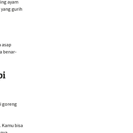
aging ayam
 yang gurih
a asap
a benar-
pi
si goreng
s. Kamu bisa
snya.