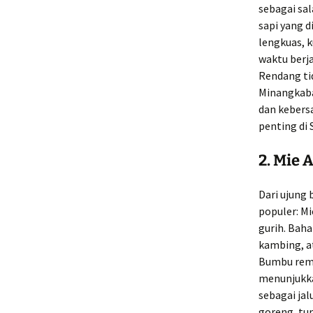
sebagai sa
sapi yang 
lengkuas, k
waktu berj
Rendang ti
Minangkaba
dan kebers
penting di
2.
Mie A
Dari ujung 
populer: Mi
gurih. Baha
kambing, a
Bumbu remp
menunjukka
sebagai jal
goreng, tu