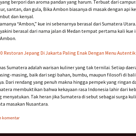
 yang berpori dan aroma pandan yang harum. Terbuat dari campu
lur, santan, dan gula, Bika Ambon biasanya di masak dengan api ke
mbut dan kenyal.
amanya “Ambon,” kue ini sebenarnya berasal dari Sumatera Utar
 yakini berasal dari nama jalan di Medan tempat pertama kali kue ini
n Ambon.
10 Restoran Jepang Di Jakarta Paling Enak Dengan Menu Autentik
s Sumatera adalah warisan kuliner yang tak ternilai. Setiap daer
asing-masing, baik dari segi bahan, bumbu, maupun filosofi di bali
ya. Dari rendang yang penuh makna hingga pempek yang ringan da
matera membuktikan bahwa kekayaan rasa Indonesia lahir dari k
 menyatukan. Tak heran jika Sumatera di sebut sebagai surga kuli
nta masakan Nusantara.
n komentar