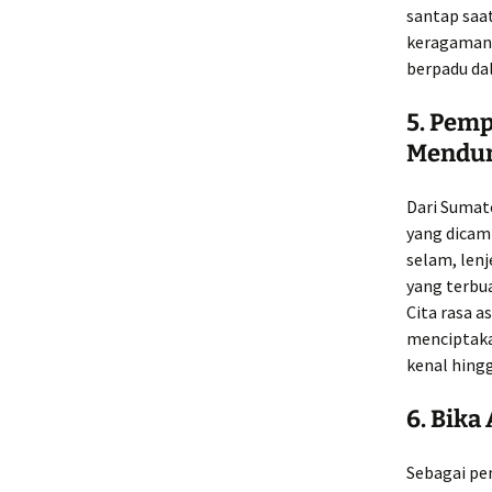
santap saa
keragaman 
berpadu da
5.
Pemp
Mendu
Dari Sumat
yang dicamp
selam, lenj
yang terbua
Cita rasa 
menciptakan
kenal hing
6.
Bika
Sebagai pe