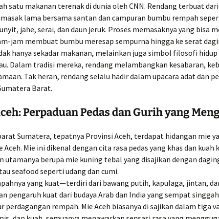
lah satu makanan terenak di dunia oleh CNN. Rendang terbuat dari
dimasak lama bersama santan dan campuran bumbu rempah sepert
unyit, jahe, serai, dan daun jeruk. Proses memasaknya yang bisa
am-jam membuat bumbu meresap sempurna hingga ke serat dagi
dak hanya sekadar makanan, melainkan juga simbol filosofi hidup
u. Dalam tradisi mereka, rendang melambangkan kesabaran, keb
amaan. Tak heran, rendang selalu hadir dalam upacara adat dan p
 Sumatera Barat.
ceh: Perpaduan Pedas dan Gurih yang Men
barat Sumatera, tepatnya Provinsi Aceh, terdapat hidangan mie y
e Aceh. Mie ini dikenal dengan cita rasa pedas yang khas dan kuah 
n utamanya berupa mie kuning tebal yang disajikan dengan daging
tau seafood seperti udang dan cumi.
ahnya yang kuat—terdiri dari bawang putih, kapulaga, jintan, d
n pengaruh kuat dari budaya Arab dan India yang sempat singgah
ur perdagangan rempah. Mie Aceh biasanya di sajikan dalam tiga va
mis, dan kuah, semuanya menawarkan sensasi rasa yang mengguga