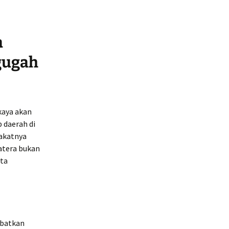
a
gugah
kaya akan
p daerah di
akatnya
atera bukan
rta
obatkan