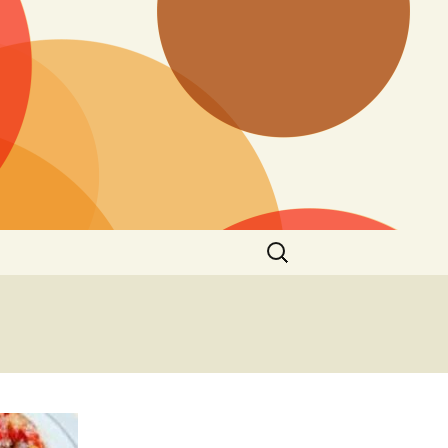
Cari
untuk: