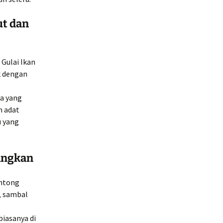
ut dan
 Gulai Ikan
k dengan
sa yang
n adat
 yang
angkan
ontong
m, sambal
biasanya di