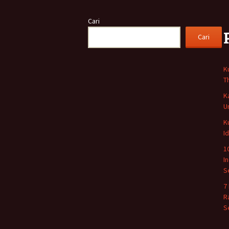
Cari
Cari
K
T
K
U
K
I
1
I
S
7
R
S