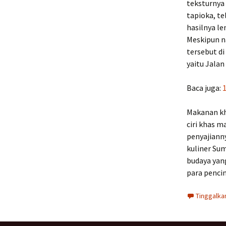
teksturnya
tapioka, te
hasilnya le
Meskipun n
tersebut di
yaitu Jala
Baca juga:
Makanan kha
ciri khas m
penyajiann
kuliner Su
budaya yang
para penci
Tinggalka