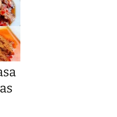
asa
as