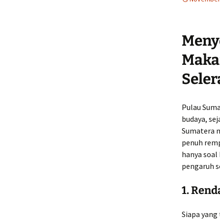
Meny
Maka
Seler
Pulau Sumat
budaya, sej
Sumatera m
penuh remp
hanya soal 
pengaruh s
1.
Renda
Siapa yang