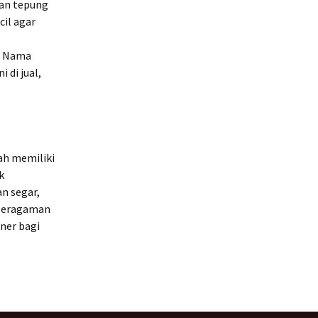
ran tepung
cil agar
a. Nama
 di jual,
ah memiliki
k
n segar,
eberagaman
ner bagi