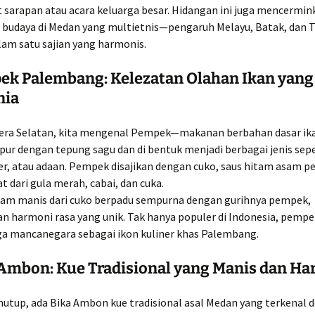
t sarapan atau acara keluarga besar. Hidangan ini juga mencermin
budaya di Medan yang multietnis—pengaruh Melayu, Batak, dan 
lam satu sajian yang harmonis.
ek Palembang: Kelezatan Olahan Ikan yang
nia
era Selatan, kita mengenal Pempek—makanan berbahan dasar ika
ur dengan tepung sagu dan di bentuk menjadi berbagai jenis sepe
er, atau adaan. Pempek disajikan dengan cuko, saus hitam asam p
t dari gula merah, cabai, dan cuka.
asam manis dari cuko berpadu sempurna dengan gurihnya pempek,
 harmoni rasa yang unik. Tak hanya populer di Indonesia, pempek
ga mancanegara sebagai ikon kuliner khas Palembang.
 Ambon: Kue Tradisional yang Manis dan H
nutup, ada Bika Ambon kue tradisional asal Medan yang terkenal 