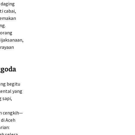
 daging
i cabai,
 memakan
ng.
 orang
ijaksanaan,
erayaan
ggoda
ang begitu
kental yang
 sapi,
an cengkih—
 di Aceh
rian:
h selera.