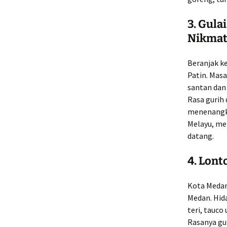
3.
Gulai
Nikma
Beranjak ke
Patin. Mas
santan dan 
Rasa gurih
menenangka
Melayu, me
datang.
4.
Lont
Kota Medan 
Medan. Hida
teri, tauco
Rasanya gu