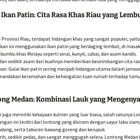
 Ikan Patin: Cita Rasa Khas Riau yang Lemb
t
 Provinsi Riau, terdapat hidangan khas yang sangat populer, yaitu
akan ini menggunakan ikan patin yang berdaging lembut, di masa
bumbu khas Melayu seperti serai, kunyit, cabai, dan asam kandis.
 dan sedikit asam dari kuahnya memberikan keseimbangan cita ra
n. Gulai ikan patin sering menjadi hidangan utama dalam jamua
nandakan keramahan dan kehangatan tuan rumah terhadap tamu
ong Medan: Kombinasi Lauk yang Mengeny
juga memiliki kekayaan kuliner yang luar biasa, salah satunya L
ngan ini terdiri dari lontong yang disiram dengan sayur labu sia
 udang, serta taburan bawang goreng dan kerupuk.
rih, sedikit pedas, dan sangat menggugah selera. Lontong Medan 