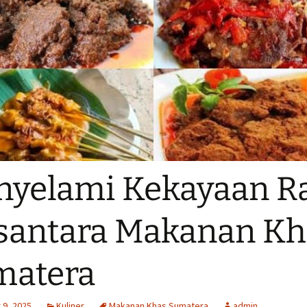
yelami Kekayaan R
santara Makanan Kh
matera
9, 2025
Kuliner
Makanan Khas Sumatera
admin