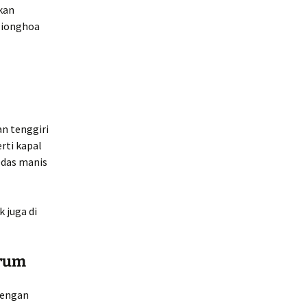
kan
Tionghoa
n tenggiri
rti kapal
edas manis
 juga di
arum
dengan